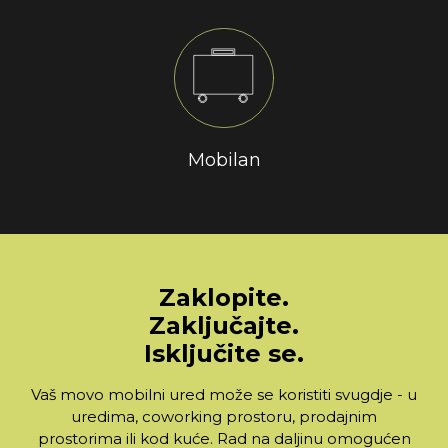
Mobilan
Zaklopite.
Zaključajte.
Isključite se.
Vaš movo mobilni ured može se koristiti svugdje - u
uredima, coworking prostoru, prodajnim
prostorima ili kod kuće. Rad na daljinu omogućen