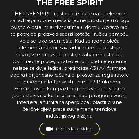
THE FREE SPIRIT
THE FREE SPIRIT nastao je iz ideje da se element
za rad lagano premješta iz jedne prostorije u drugu
ovisno o ostalim aktivnostima u domu. Upravo radi
te potrebe proizvod sadrži kotače i ručku pomoću
koje se lako premješta. Kad se radna ploča
elementa zatvori sav radni materijal postaje
nevidljiv te proizvod postaje zatvorena stalaža.
Osim radne ploče, u zatvorenom djelu elementa
nalaze se dvije ladice, pretinci za A3 i A4 formate
papira i prijenosno računalo, prostor za registratore
i ugradbena kutija sa strujnim i USB ulazima.
Estetika ovog kompaktnog proizvoda je veoma
jednostavna kako bi se proizvod prilagodio većini
interijera, a furnirana šperploča i plastificirane
čelične cijevi prate suvremene trendove
industrijskog dizajna.
Pogledajte video